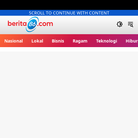
SCROLL TO CONTINUE WITH CONTENT
Berita86.com
Nasional
Lokal
Bisnis
Ragam
Teknologi
Hibur