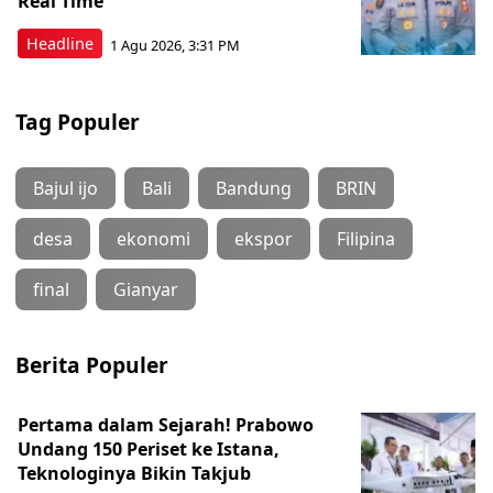
Real Time
Headline
1 Agu 2026, 3:31 PM
Tag Populer
Bajul ijo
Bali
Bandung
BRIN
desa
ekonomi
ekspor
Filipina
final
Gianyar
Berita Populer
Pertama dalam Sejarah! Prabowo
Undang 150 Periset ke Istana,
Teknologinya Bikin Takjub