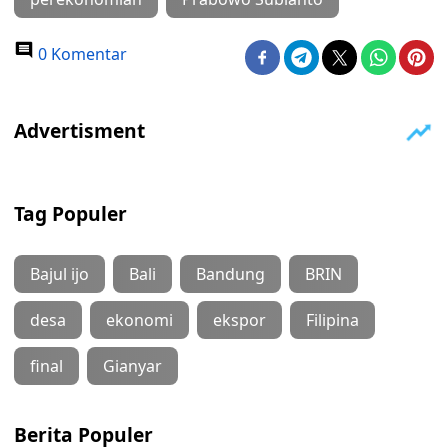
0 Komentar
Tag Populer
Bajul ijo
Bali
Bandung
BRIN
desa
ekonomi
ekspor
Filipina
final
Gianyar
Berita Populer