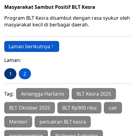
Masyarakat Sambut Positif BLT Kesra
Program BLT Kesra disambut dengan rasa syukur oleh
masyarakat kecil di berbagai daerah.
Laman berikutnya
Laman:
1
2
Tag:
Airlangga Hartarto
BLT Kesra 2025
BLT Oktober 2025
BLT Rp900 ribu
cair
Menteri
pencairan BLT kesra
perekonomian
Prabowo Subianto