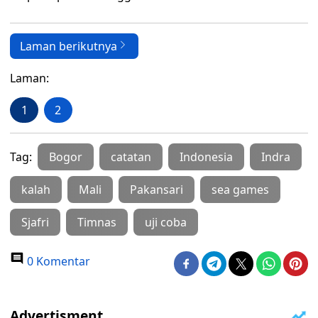
Laman berikutnya
Laman:
1
2
Tag:
Bogor
catatan
Indonesia
Indra
kalah
Mali
Pakansari
sea games
Sjafri
Timnas
uji coba
0 Komentar