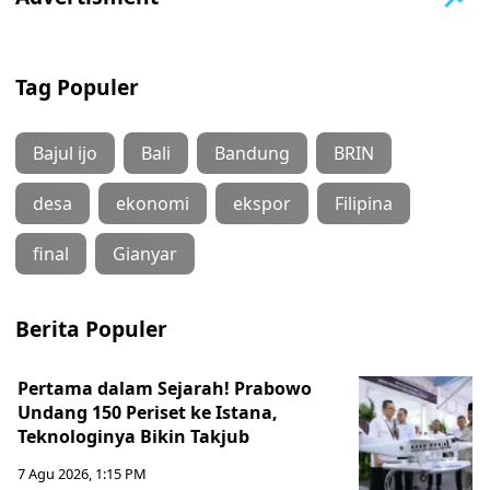
Tag Populer
Bajul ijo
Bali
Bandung
BRIN
desa
ekonomi
ekspor
Filipina
final
Gianyar
Berita Populer
Pertama dalam Sejarah! Prabowo
Undang 150 Periset ke Istana,
Teknologinya Bikin Takjub
7 Agu 2026, 1:15 PM