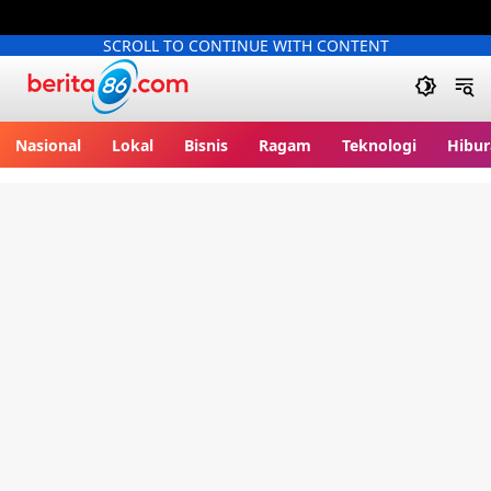
SCROLL TO CONTINUE WITH CONTENT
Berita86.com
Nasional
Lokal
Bisnis
Ragam
Teknologi
Hibur