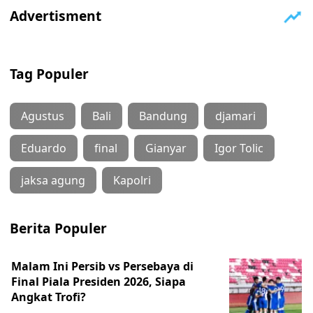
Tag Populer
Agustus
Bali
Bandung
djamari
Eduardo
final
Gianyar
Igor Tolic
jaksa agung
Kapolri
Berita Populer
Malam Ini Persib vs Persebaya di
Final Piala Presiden 2026, Siapa
Angkat Trofi?