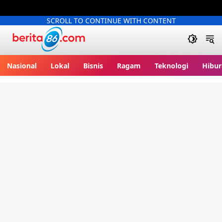
SCROLL TO CONTINUE WITH CONTENT
Berita86.com
Nasional
Lokal
Bisnis
Ragam
Teknologi
Hibur