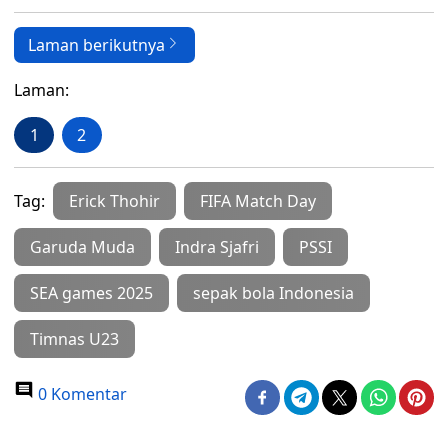
Laman berikutnya
Laman:
1
2
Tag:
Erick Thohir
FIFA Match Day
Garuda Muda
Indra Sjafri
PSSI
SEA games 2025
sepak bola Indonesia
Timnas U23
0 Komentar