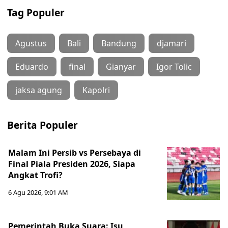
Tag Populer
Agustus
Bali
Bandung
djamari
Eduardo
final
Gianyar
Igor Tolic
jaksa agung
Kapolri
Berita Populer
Malam Ini Persib vs Persebaya di
Final Piala Presiden 2026, Siapa
Angkat Trofi?
6 Agu 2026, 9:01 AM
Pemerintah Buka Suara: Isu