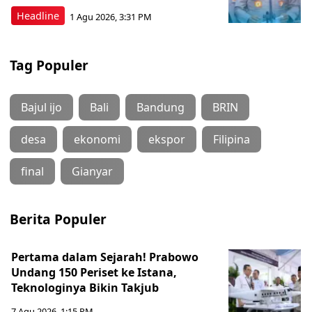
Headline
1 Agu 2026, 3:31 PM
Tag Populer
Bajul ijo
Bali
Bandung
BRIN
desa
ekonomi
ekspor
Filipina
final
Gianyar
Berita Populer
Pertama dalam Sejarah! Prabowo
Undang 150 Periset ke Istana,
Teknologinya Bikin Takjub
7 Agu 2026, 1:15 PM