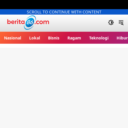
SCROLL TO CONTINUE WITH CONTENT
Berita86.com
Nasional
Lokal
Bisnis
Ragam
Teknologi
Hibur