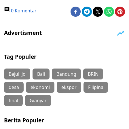
0 Komentar
Tag Populer
Bajul ijo
Bali
Bandung
BRIN
desa
ekonomi
ekspor
Filipina
final
Gianyar
Berita Populer