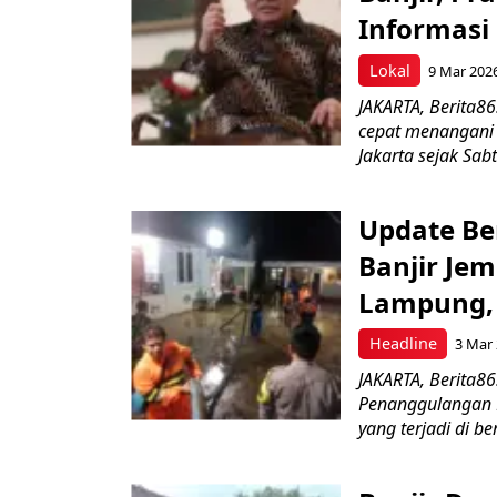
Informasi
Lokal
9 Mar 202
JAKARTA, Berita86
cepat menangani 
Jakarta sejak Sabt
Update Be
Banjir Je
Lampung, 
Headline
3 Mar 
JAKARTA, Berita8
Penanggulangan 
yang terjadi di be