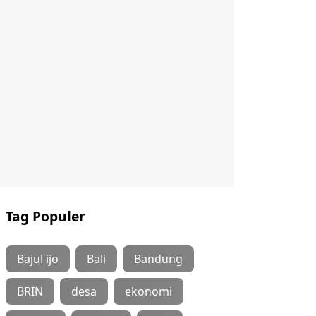
Tag Populer
Bajul ijo
Bali
Bandung
BRIN
desa
ekonomi