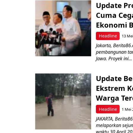
Update Pr
Cuma Cega
Ekonomi 
Headline
13 Mei
Jakarta, Berita8
pembangunan tangg
Jawa. Proyek ini...
Update Ben
Ekstrem K
Warga Te
Headline
1 Mei 
JAKARTA, Berita8
melaporkan sejum
waktu 30 April 20