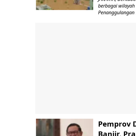
berbagai wilayah
Penanggulangan 
Pemprov D
Banjir, P