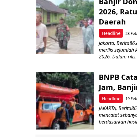
Banjir Do
2026, Rat
Daerah
Headline
23 Feb
Jakarta, Berita8
merilis sejumlah 
2026. Dalam rilis.
BNPB Cata
Jam, Banj
Headline
19 Feb
JAKARTA, Berita
mencatat sebanya
berdasarkan hasi