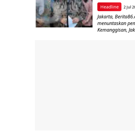
Headline
2 Jul 
Jakarta, Berita86
menuntaskan pemb
Kemanggisan, Jaka