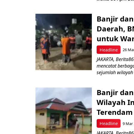
Banjir da
Daerah, B
untuk Wa
Headline
26 Mar
JAKARTA, Berita
mencatat berbaga
sejumlah wilayah 
Banjir da
Wilayah In
Terendam
Headline
9 Mar 
JAKARTA, Berita8