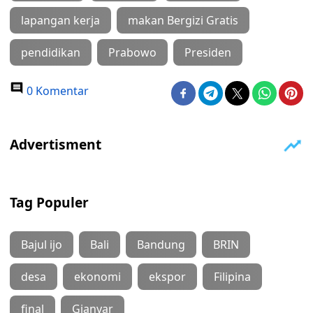
lapangan kerja
makan Bergizi Gratis
pendidikan
Prabowo
Presiden
0 Komentar
Tag Populer
Bajul ijo
Bali
Bandung
BRIN
desa
ekonomi
ekspor
Filipina
final
Gianyar