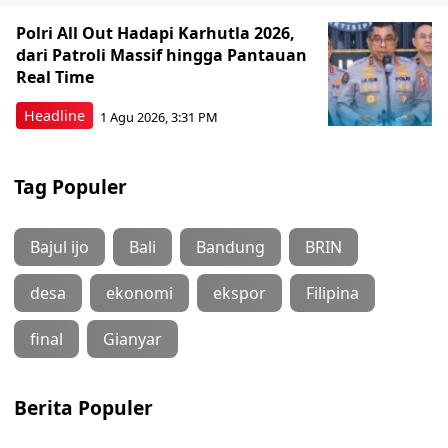
Polri All Out Hadapi Karhutla 2026,
dari Patroli Massif hingga Pantauan
Real Time
Headline
1 Agu 2026, 3:31 PM
Tag Populer
Bajul ijo
Bali
Bandung
BRIN
desa
ekonomi
ekspor
Filipina
final
Gianyar
Berita Populer