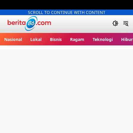
SCROLL TO CONTINUE WITH CONTENT
Berita86.com
Nasional
Lokal
Bisnis
Ragam
Teknologi
Hibur