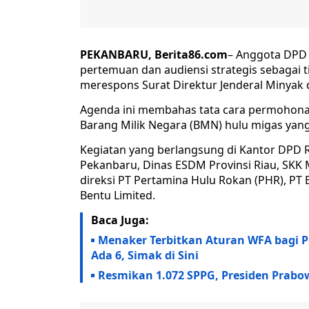
PEKANBARU, Berita86.com
– Anggota DPD R
pertemuan dan audiensi strategis sebagai ti
merespons Surat Direktur Jenderal Minya
Agenda ini membahas tata cara permohonan
Barang Milik Negara (BMN) hulu migas yang 
Kegiatan yang berlangsung di Kantor DPD RI
Pekanbaru, Dinas ESDM Provinsi Riau, SKK M
direksi PT Pertamina Hulu Rokan (PHR), PT
Bentu Limited.
Baca Juga:
Menaker Terbitkan Aturan WFA bagi Pek
Ada 6, Simak di Sini
Resmikan 1.072 SPPG, Presiden Prab