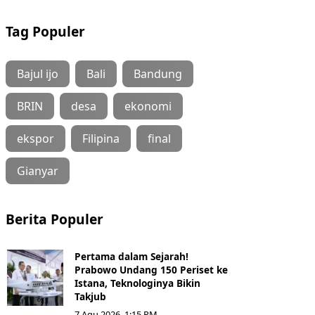
Tag Populer
Bajul ijo
Bali
Bandung
BRIN
desa
ekonomi
ekspor
Filipina
final
Gianyar
Berita Populer
Pertama dalam Sejarah!
Prabowo Undang 150 Periset ke
Istana, Teknologinya Bikin
Takjub
7 Agu 2026, 1:15 PM