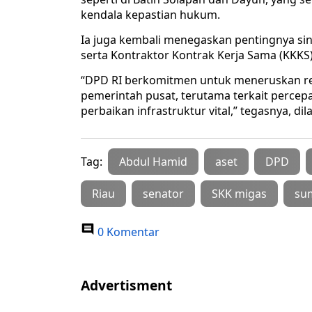
kendala kepastian hukum.
Ia juga kembali menegaskan pentingnya sin
serta Kontraktor Kontrak Kerja Sama (KKKS
“DPD RI berkomitmen untuk meneruskan re
pemerintah pusat, terutama terkait percepat
perbaikan infrastruktur vital,” tegasnya, dilan
Tag:
Abdul Hamid
aset
DPD
Riau
senator
SKK migas
su
0 Komentar