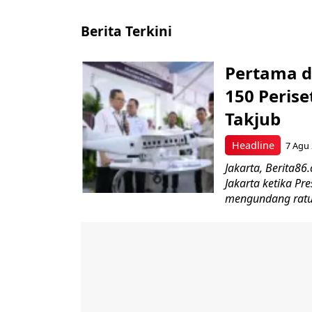
Berita Terkini
Pertama d
150 Perise
Takjub
Headline
7 Agu 
Jakarta, Berita86
Jakarta ketika Pr
mengundang ratus