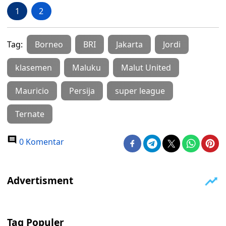
1
2
Tag:
Borneo
BRI
Jakarta
Jordi
klasemen
Maluku
Malut United
Mauricio
Persija
super league
Ternate
0 Komentar
Tag Populer