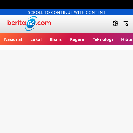
SCROLL TO CONTINUE WITH CONTENT
Berita86.com
Nasional
Lokal
Bisnis
Ragam
Teknologi
Hibur