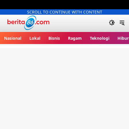
SCROLL TO CONTINUE WITH CONTENT
Berita86.com
Nasional
Lokal
Bisnis
Ragam
Teknologi
Hibur