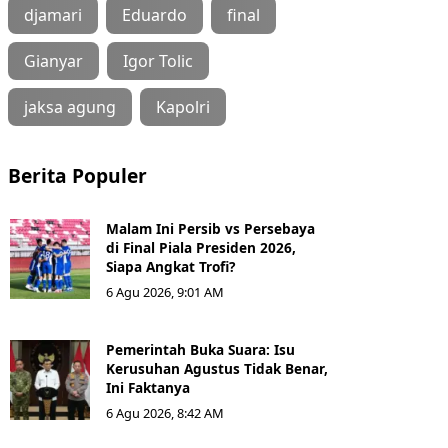
djamari
Eduardo
final
Gianyar
Igor Tolic
jaksa agung
Kapolri
Berita Populer
Malam Ini Persib vs Persebaya
di Final Piala Presiden 2026,
Siapa Angkat Trofi?
6 Agu 2026, 9:01 AM
Pemerintah Buka Suara: Isu
Kerusuhan Agustus Tidak Benar,
Ini Faktanya
6 Agu 2026, 8:42 AM