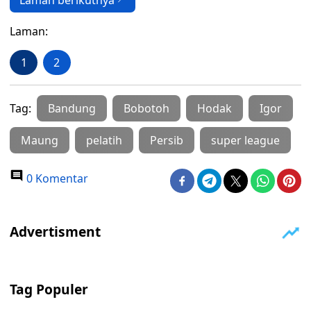
Laman berikutnya
Laman:
1
2
Tag:
Bandung
Bobotoh
Hodak
Igor
Maung
pelatih
Persib
super league
0 Komentar
Tag Populer