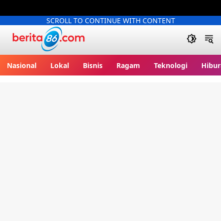
SCROLL TO CONTINUE WITH CONTENT
Berita86.com
Nasional
Lokal
Bisnis
Ragam
Teknologi
Hibur