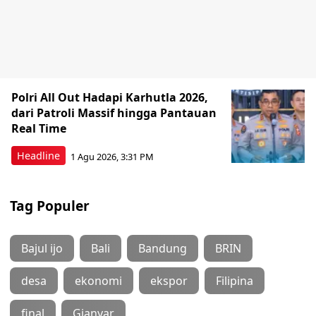
Polri All Out Hadapi Karhutla 2026,
dari Patroli Massif hingga Pantauan
Real Time
Headline
1 Agu 2026, 3:31 PM
Tag Populer
Bajul ijo
Bali
Bandung
BRIN
desa
ekonomi
ekspor
Filipina
final
Gianyar