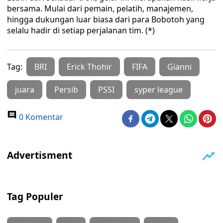
bersama. Mulai dari pemain, pelatih, manajemen,
hingga dukungan luar biasa dari para Bobotoh yang
selalu hadir di setiap perjalanan tim. (*)
Tag:
BRI
Erick Thohir
FIFA
Gianni
juara
Persib
PSSI
syper league
0 Komentar
Tag Populer