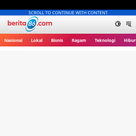
SCROLL TO CONTINUE WITH CONTENT
Berita86.com
Nasional
Lokal
Bisnis
Ragam
Teknologi
Hibur