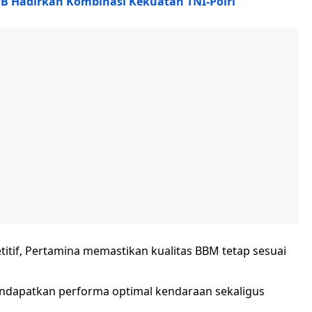
PB Hadirkan Kombinasi Kekuatan TNI-Polri
itif, Pertamina memastikan kualitas BBM tetap sesuai
endapatkan performa optimal kendaraan sekaligus