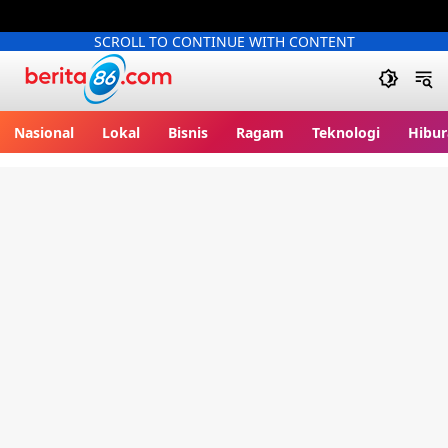
SCROLL TO CONTINUE WITH CONTENT
Berita86.com
Nasional
Lokal
Bisnis
Ragam
Teknologi
Hibur