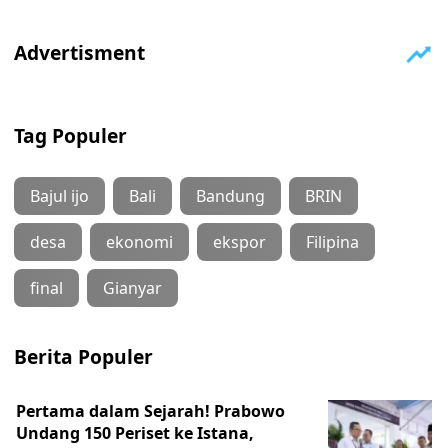
Tag Populer
Bajul ijo
Bali
Bandung
BRIN
desa
ekonomi
ekspor
Filipina
final
Gianyar
Berita Populer
Pertama dalam Sejarah! Prabowo
Undang 150 Periset ke Istana,