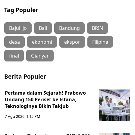
Tag Populer
Bajul ijo
Bali
Bandung
BRIN
desa
ekonomi
ekspor
Filipina
final
Gianyar
Berita Populer
Pertama dalam Sejarah! Prabowo
Undang 150 Periset ke Istana,
Teknologinya Bikin Takjub
7 Agu 2026, 1:15 PM