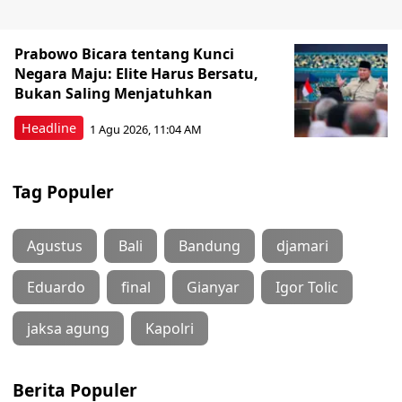
Prabowo Bicara tentang Kunci
Negara Maju: Elite Harus Bersatu,
Bukan Saling Menjatuhkan
Headline
1 Agu 2026, 11:04 AM
Tag Populer
Agustus
Bali
Bandung
djamari
Eduardo
final
Gianyar
Igor Tolic
jaksa agung
Kapolri
Berita Populer