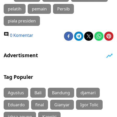
pelatih
pemain
Persib
piala presiden
0 Komentar
Tag Populer
Agustus
Bali
Bandung
djamari
Eduardo
final
Gianyar
Igor Tolic
jaksa agung
Kapolri