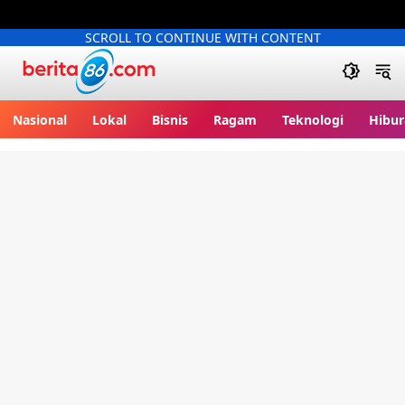
SCROLL TO CONTINUE WITH CONTENT
Berita86.com
Nasional
Lokal
Bisnis
Ragam
Teknologi
Hibur