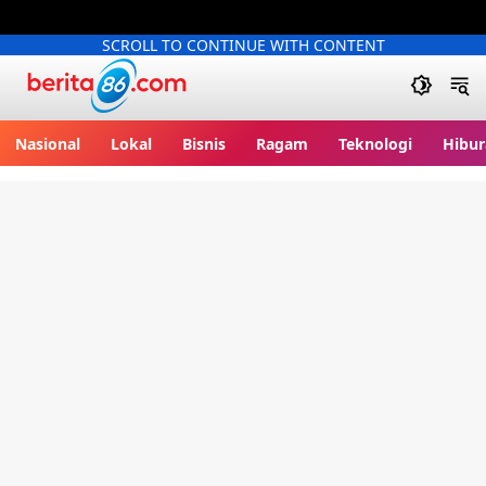
SCROLL TO CONTINUE WITH CONTENT
Berita86.com
Nasional
Lokal
Bisnis
Ragam
Teknologi
Hibur