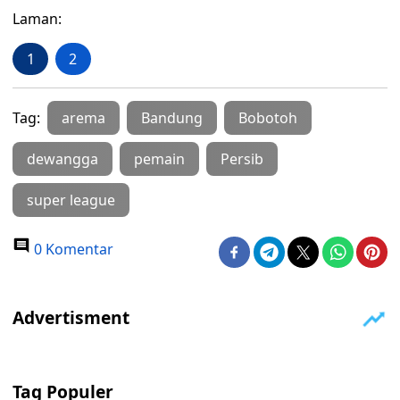
Laman:
1
2
Tag:
arema
Bandung
Bobotoh
dewangga
pemain
Persib
super league
0 Komentar
Tag Populer