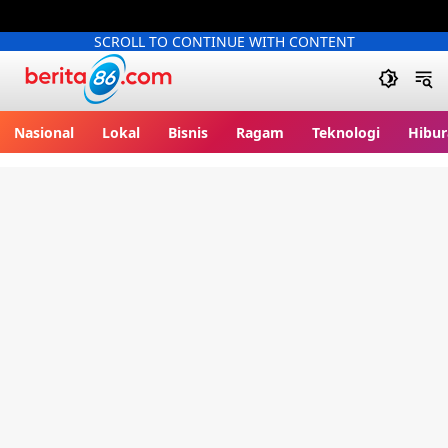
SCROLL TO CONTINUE WITH CONTENT
Berita86.com
Nasional
Lokal
Bisnis
Ragam
Teknologi
Hibur