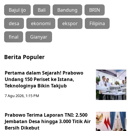
Bajul ijo
Bali
Bandung
BRIN
desa
ekonomi
ekspor
Filipina
final
Gianyar
Berita Populer
Pertama dalam Sejarah! Prabowo
Undang 150 Periset ke Istana,
Teknologinya Bikin Takjub
7 Agu 2026, 1:15 PM
Prabowo Terima Laporan TNI: 2.500
Jembatan Desa hingga 3.000 Titik Air
Bersih Dikebut