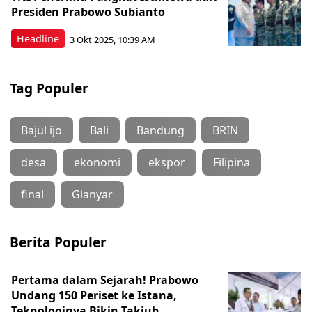
Presiden Prabowo Subianto
Headline
3 Okt 2025, 10:39 AM
Tag Populer
Bajul ijo
Bali
Bandung
BRIN
desa
ekonomi
ekspor
Filipina
final
Gianyar
Berita Populer
Pertama dalam Sejarah! Prabowo
Undang 150 Periset ke Istana,
Teknologinya Bikin Takjub