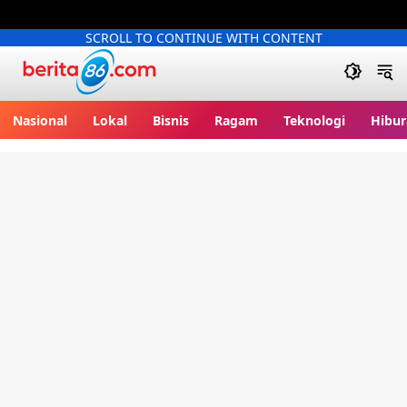
SCROLL TO CONTINUE WITH CONTENT
Berita86.com
Nasional
Lokal
Bisnis
Ragam
Teknologi
Hibur