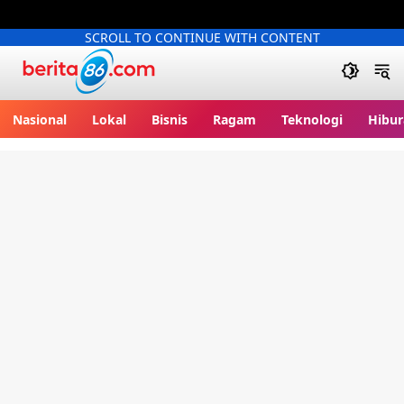
SCROLL TO CONTINUE WITH CONTENT
Berita86.com
Nasional
Lokal
Bisnis
Ragam
Teknologi
Hibur