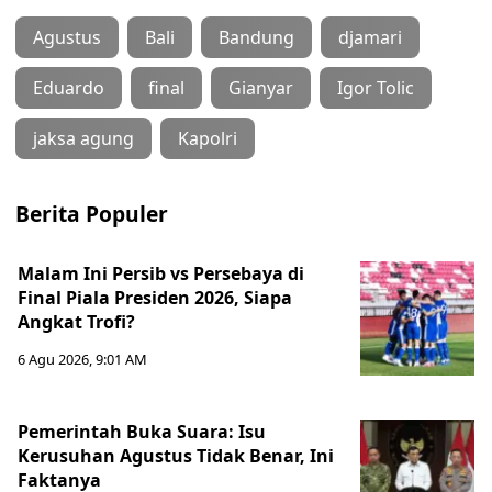
Agustus
Bali
Bandung
djamari
Eduardo
final
Gianyar
Igor Tolic
jaksa agung
Kapolri
Berita Populer
Malam Ini Persib vs Persebaya di
Final Piala Presiden 2026, Siapa
Angkat Trofi?
6 Agu 2026, 9:01 AM
Pemerintah Buka Suara: Isu
Kerusuhan Agustus Tidak Benar, Ini
Faktanya