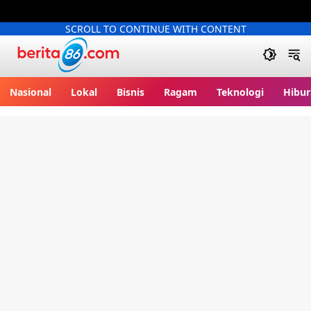
SCROLL TO CONTINUE WITH CONTENT
Berita86.com
Nasional
Lokal
Bisnis
Ragam
Teknologi
Hibur