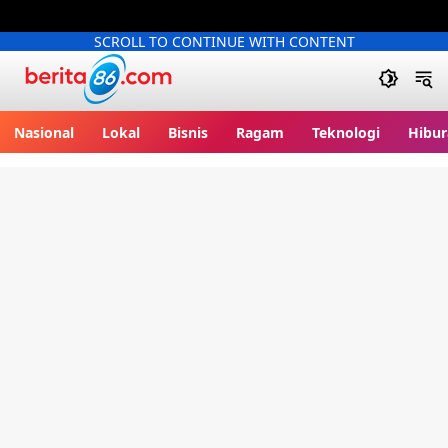
SCROLL TO CONTINUE WITH CONTENT
Berita86.com
Nasional
Lokal
Bisnis
Ragam
Teknologi
Hibur