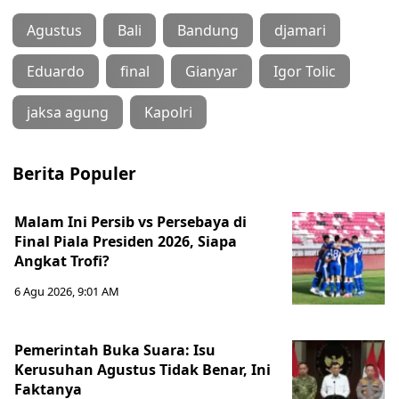
Agustus
Bali
Bandung
djamari
Eduardo
final
Gianyar
Igor Tolic
jaksa agung
Kapolri
Berita Populer
Malam Ini Persib vs Persebaya di
Final Piala Presiden 2026, Siapa
Angkat Trofi?
6 Agu 2026, 9:01 AM
Pemerintah Buka Suara: Isu
Kerusuhan Agustus Tidak Benar, Ini
Faktanya