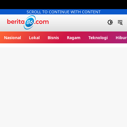
SCROLL TO CONTINUE WITH CONTENT
Berita86.com
Nasional
Lokal
Bisnis
Ragam
Teknologi
Hibur