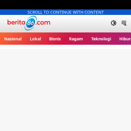
SCROLL TO CONTINUE WITH CONTENT
Berita86.com
Nasional
Lokal
Bisnis
Ragam
Teknologi
Hibur