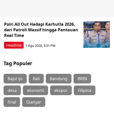
Polri All Out Hadapi Karhutla 2026,
dari Patroli Massif hingga Pantauan
Real Time
Headline
1 Agu 2026, 3:31 PM
Tag Populer
Bajul ijo
Bali
Bandung
BRIN
desa
ekonomi
ekspor
Filipina
final
Gianyar