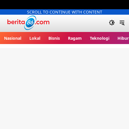
SCROLL TO CONTINUE WITH CONTENT
Berita86.com
Nasional
Lokal
Bisnis
Ragam
Teknologi
Hibur