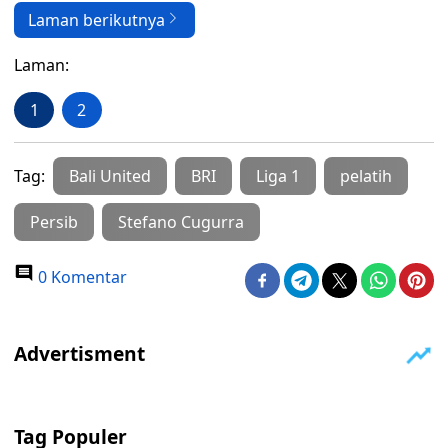
Laman berikutnya
Laman:
1
2
Tag:
Bali United
BRI
Liga 1
pelatih
Persib
Stefano Cugurra
0 Komentar
Tag Populer