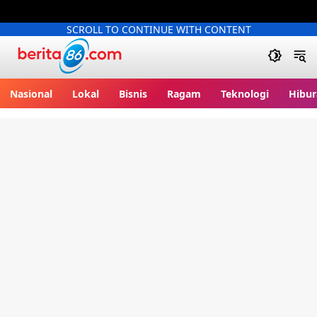
SCROLL TO CONTINUE WITH CONTENT
Berita86.com
Nasional
Lokal
Bisnis
Ragam
Teknologi
Hibur