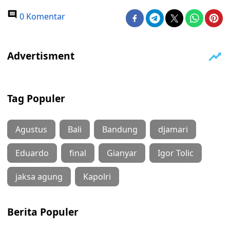
0 Komentar
Tag Populer
Agustus
Bali
Bandung
djamari
Eduardo
final
Gianyar
Igor Tolic
jaksa agung
Kapolri
Berita Populer