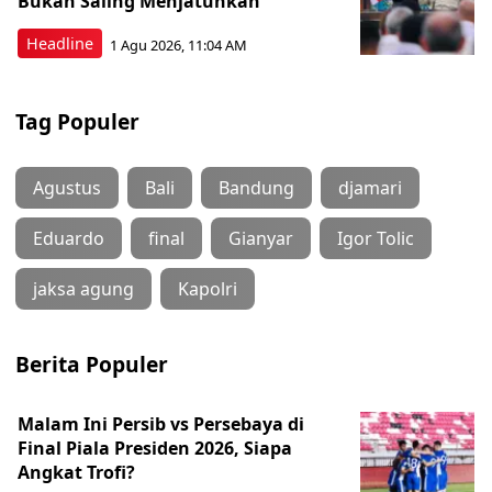
Bukan Saling Menjatuhkan
Headline
1 Agu 2026, 11:04 AM
Tag Populer
Agustus
Bali
Bandung
djamari
Eduardo
final
Gianyar
Igor Tolic
jaksa agung
Kapolri
Berita Populer
Malam Ini Persib vs Persebaya di
Final Piala Presiden 2026, Siapa
Angkat Trofi?