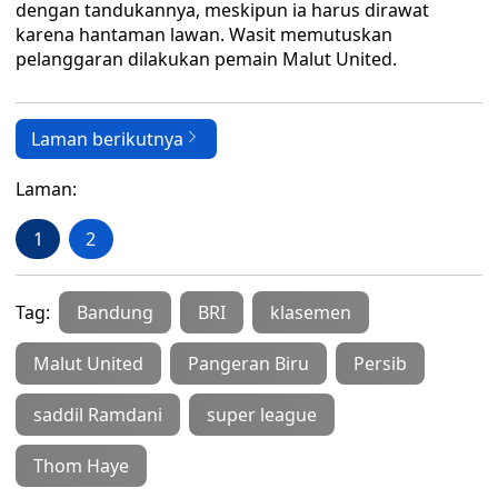
dengan tandukannya, meskipun ia harus dirawat
karena hantaman lawan. Wasit memutuskan
pelanggaran dilakukan pemain Malut United.
Laman berikutnya
Laman:
1
2
Tag:
Bandung
BRI
klasemen
Malut United
Pangeran Biru
Persib
saddil Ramdani
super league
Thom Haye