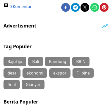
0 Komentar
Tag Populer
Bajul ijo
Bali
Bandung
BRIN
desa
ekonomi
ekspor
Filipina
final
Gianyar
Berita Populer