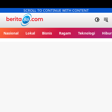
SCROLL TO CONTINUE WITH CONTENT
Berita86.com
Nasional
Lokal
Bisnis
Ragam
Teknologi
Hibur