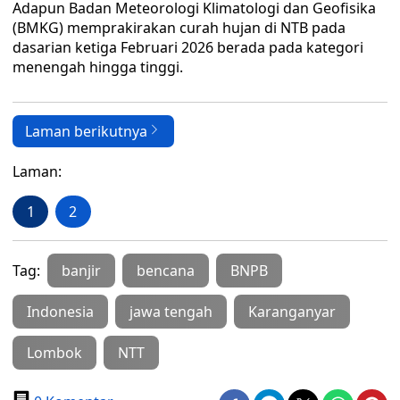
Adapun Badan Meteorologi Klimatologi dan Geofisika
(BMKG) memprakirakan curah hujan di NTB pada
dasarian ketiga Februari 2026 berada pada kategori
menengah hingga tinggi.
Laman berikutnya
Laman:
1
2
Tag:
banjir
bencana
BNPB
Indonesia
jawa tengah
Karanganyar
Lombok
NTT