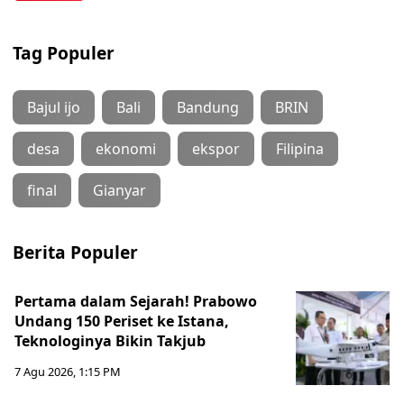
Tag Populer
Bajul ijo
Bali
Bandung
BRIN
desa
ekonomi
ekspor
Filipina
final
Gianyar
Berita Populer
Pertama dalam Sejarah! Prabowo
Undang 150 Periset ke Istana,
Teknologinya Bikin Takjub
7 Agu 2026, 1:15 PM