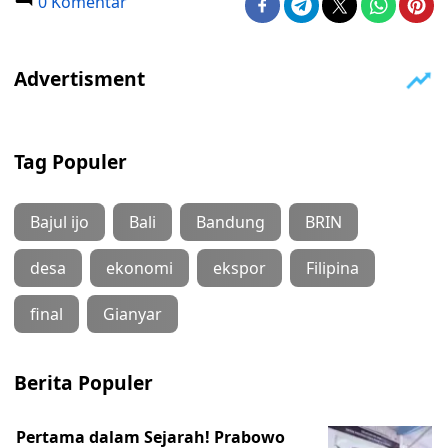
0 Komentar
Tag Populer
Bajul ijo
Bali
Bandung
BRIN
desa
ekonomi
ekspor
Filipina
final
Gianyar
Berita Populer
Pertama dalam Sejarah! Prabowo