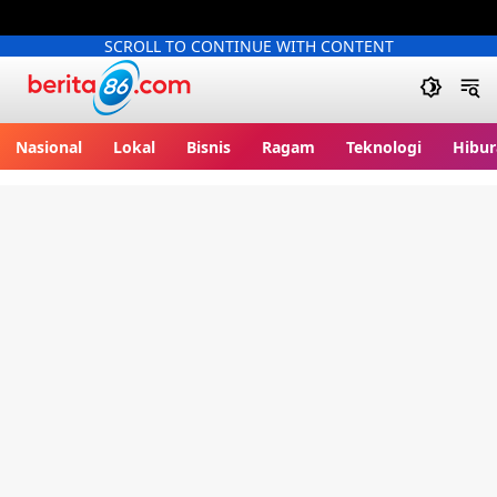
SCROLL TO CONTINUE WITH CONTENT
Berita86.com
Nasional
Lokal
Bisnis
Ragam
Teknologi
Hibur