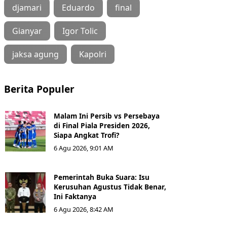
djamari
Eduardo
final
Gianyar
Igor Tolic
jaksa agung
Kapolri
Berita Populer
Malam Ini Persib vs Persebaya
di Final Piala Presiden 2026,
Siapa Angkat Trofi?
6 Agu 2026, 9:01 AM
Pemerintah Buka Suara: Isu
Kerusuhan Agustus Tidak Benar,
Ini Faktanya
6 Agu 2026, 8:42 AM