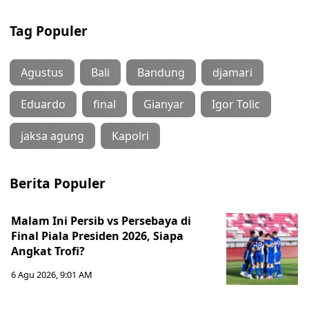
Tag Populer
Agustus
Bali
Bandung
djamari
Eduardo
final
Gianyar
Igor Tolic
jaksa agung
Kapolri
Berita Populer
Malam Ini Persib vs Persebaya di
Final Piala Presiden 2026, Siapa
Angkat Trofi?
6 Agu 2026, 9:01 AM