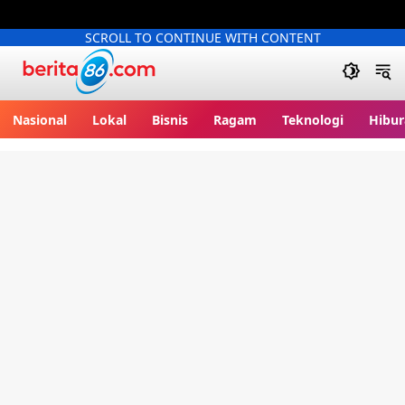
SCROLL TO CONTINUE WITH CONTENT
Berita86.com
Nasional
Lokal
Bisnis
Ragam
Teknologi
Hibur