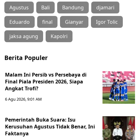
Agustus
Bali
Bandung
djamari
Eduardo
final
Gianyar
Igor Tolic
jaksa agung
Kapolri
Berita Populer
Malam Ini Persib vs Persebaya di
Final Piala Presiden 2026, Siapa
Angkat Trofi?
6 Agu 2026, 9:01 AM
Pemerintah Buka Suara: Isu
Kerusuhan Agustus Tidak Benar, Ini
Faktanya