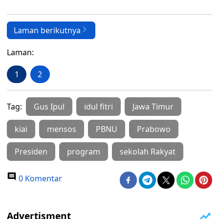
Laman berikutnya
Laman:
1
2
Tag:
Gus Ipul
idul fitri
Jawa Timur
kiai
mensos
PBNU
Prabowo
Presiden
program
sekolah Rakyat
0 Komentar