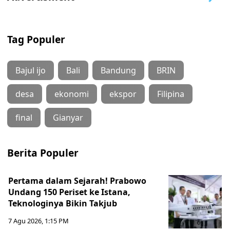
Tag Populer
Bajul ijo
Bali
Bandung
BRIN
desa
ekonomi
ekspor
Filipina
final
Gianyar
Berita Populer
Pertama dalam Sejarah! Prabowo
Undang 150 Periset ke Istana,
Teknologinya Bikin Takjub
7 Agu 2026, 1:15 PM