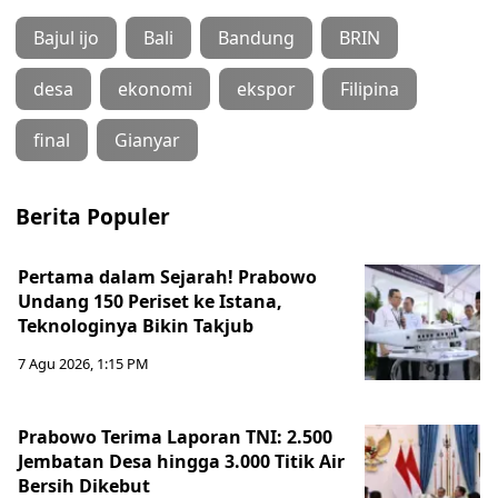
Bajul ijo
Bali
Bandung
BRIN
desa
ekonomi
ekspor
Filipina
final
Gianyar
Berita Populer
Pertama dalam Sejarah! Prabowo
Undang 150 Periset ke Istana,
Teknologinya Bikin Takjub
7 Agu 2026, 1:15 PM
Prabowo Terima Laporan TNI: 2.500
Jembatan Desa hingga 3.000 Titik Air
Bersih Dikebut