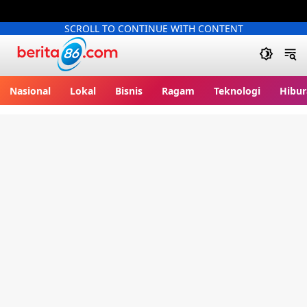
SCROLL TO CONTINUE WITH CONTENT
Berita86.com
Nasional
Lokal
Bisnis
Ragam
Teknologi
Hibur