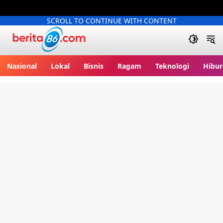
SCROLL TO CONTINUE WITH CONTENT
Berita86.com
Nasional
Lokal
Bisnis
Ragam
Teknologi
Hibur