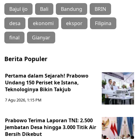
Bajul ijo
Bali
Bandung
BRIN
desa
ekonomi
ekspor
Filipina
final
Gianyar
Berita Populer
Pertama dalam Sejarah! Prabowo
Undang 150 Periset ke Istana,
Teknologinya Bikin Takjub
7 Agu 2026, 1:15 PM
Prabowo Terima Laporan TNI: 2.500
Jembatan Desa hingga 3.000 Titik Air
Bersih Dikebut