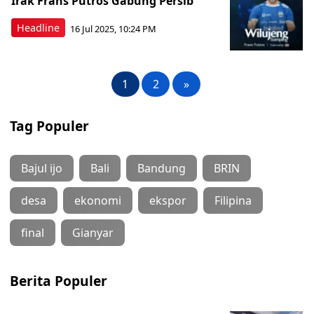
Irak Frans Putros Gabung Persib
Headline
16 Jul 2025, 10:24 PM
1
2
»
Tag Populer
Bajul ijo
Bali
Bandung
BRIN
desa
ekonomi
ekspor
Filipina
final
Gianyar
Berita Populer