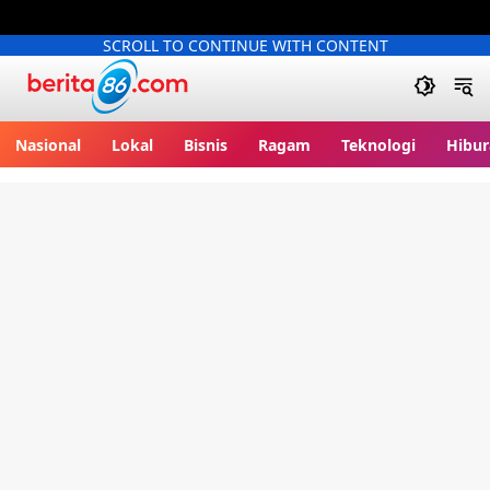
SCROLL TO CONTINUE WITH CONTENT
Berita86.com
Nasional
Lokal
Bisnis
Ragam
Teknologi
Hibur