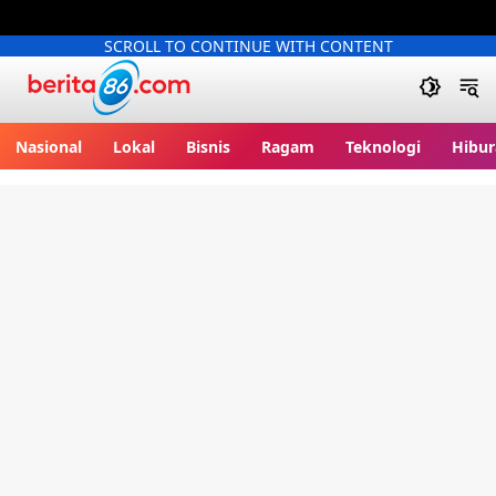
SCROLL TO CONTINUE WITH CONTENT
Berita86.com
Nasional
Lokal
Bisnis
Ragam
Teknologi
Hibur