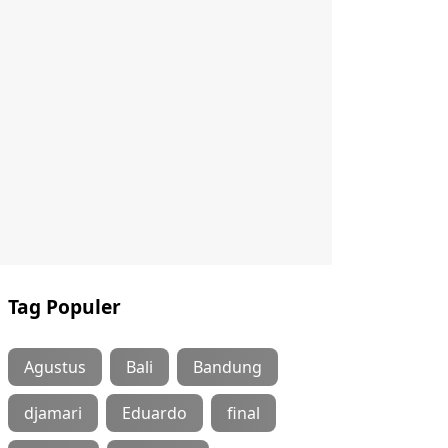
Tag Populer
Agustus
Bali
Bandung
djamari
Eduardo
final