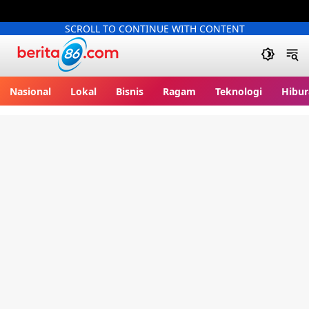
SCROLL TO CONTINUE WITH CONTENT
Berita86.com
Nasional
Lokal
Bisnis
Ragam
Teknologi
Hibur