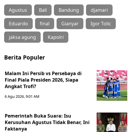
Agustus
Bali
Bandung
djamari
Eduardo
final
Gianyar
Igor Tolic
jaksa agung
Kapolri
Berita Populer
Malam Ini Persib vs Persebaya di
Final Piala Presiden 2026, Siapa
Angkat Trofi?
6 Agu 2026, 9:01 AM
Pemerintah Buka Suara: Isu
Kerusuhan Agustus Tidak Benar, Ini
Faktanya