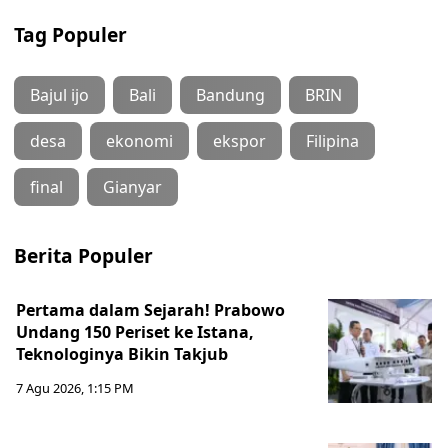
Tag Populer
Bajul ijo
Bali
Bandung
BRIN
desa
ekonomi
ekspor
Filipina
final
Gianyar
Berita Populer
Pertama dalam Sejarah! Prabowo
Undang 150 Periset ke Istana,
Teknologinya Bikin Takjub
7 Agu 2026, 1:15 PM