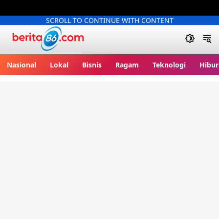
SCROLL TO CONTINUE WITH CONTENT
Berita86.com
Nasional
Lokal
Bisnis
Ragam
Teknologi
Hibur