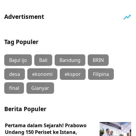
Tag Populer
Bajul ijo
Bali
Bandung
BRIN
desa
ekonomi
ekspor
Filipina
final
Gianyar
Berita Populer
Pertama dalam Sejarah! Prabowo
Undang 150 Periset ke Istana,