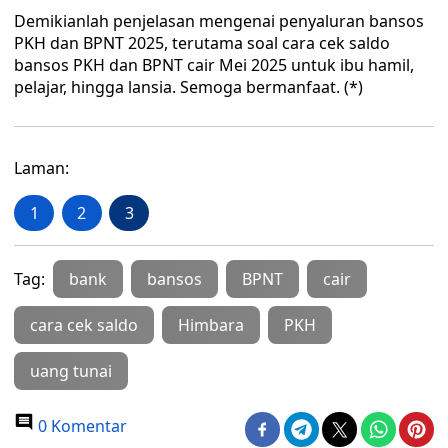
Demikianlah penjelasan mengenai penyaluran bansos
PKH dan BPNT 2025, terutama soal cara cek saldo
bansos PKH dan BPNT cair Mei 2025 untuk ibu hamil,
pelajar, hingga lansia. Semoga bermanfaat. (*)
Laman:
1
2
3
Tag:
bank
bansos
BPNT
cair
cara cek saldo
Himbara
PKH
uang tunai
0 Komentar