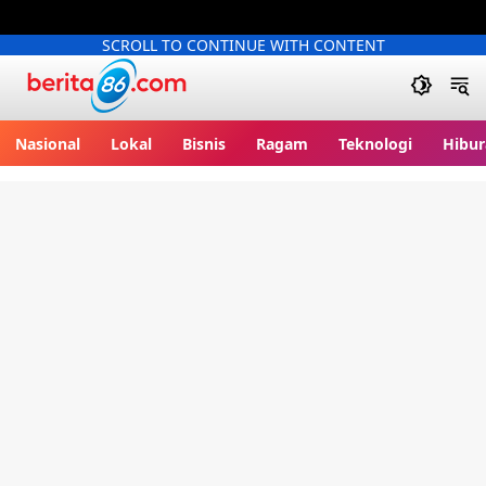
SCROLL TO CONTINUE WITH CONTENT
Berita86.com
Nasional
Lokal
Bisnis
Ragam
Teknologi
Hibur