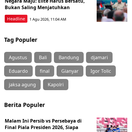
Negara Maju: Elite Harus Bersatu,
Bukan Saling Menjatuhkan
Headline
1 Agu 2026, 11:04 AM
Tag Populer
Agustus
Bali
Bandung
djamari
Eduardo
final
Gianyar
Igor Tolic
jaksa agung
Kapolri
Berita Populer
Malam Ini Persib vs Persebaya di
Final Piala Presiden 2026, Siapa