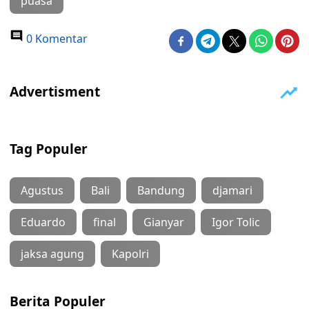
puasa
0 Komentar
Tag Populer
Agustus
Bali
Bandung
djamari
Eduardo
final
Gianyar
Igor Tolic
jaksa agung
Kapolri
Berita Populer