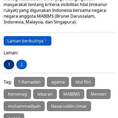
masyarakat tentang kriteria visibilitas hilal (imkanur
rukyat) yang digunakan Indonesia bersama negara-
negara anggota MABIMS (Brunei Darussalam,
Indonesia, Malaysia, dan Singapura).
Laman berikutnya
Laman:
1
2
Tag:
1 Ramadan
agama
idul fitri
Kemenag
lebaran
MABIMS
Menteri
muhammadiyah
Nasaruddin Umar