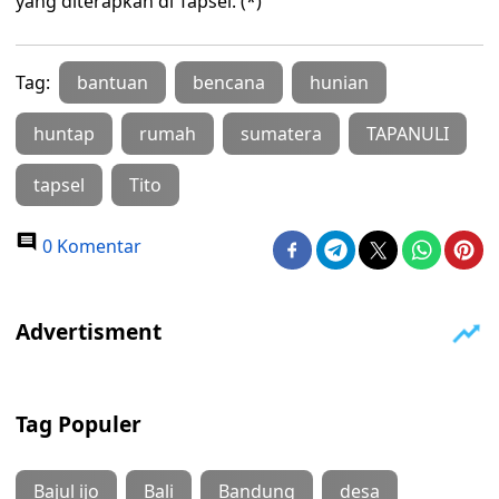
yang diterapkan di Tapsel. (*)
Tag:
bantuan
bencana
hunian
huntap
rumah
sumatera
TAPANULI
tapsel
Tito
0 Komentar
Tag Populer
Bajul ijo
Bali
Bandung
desa