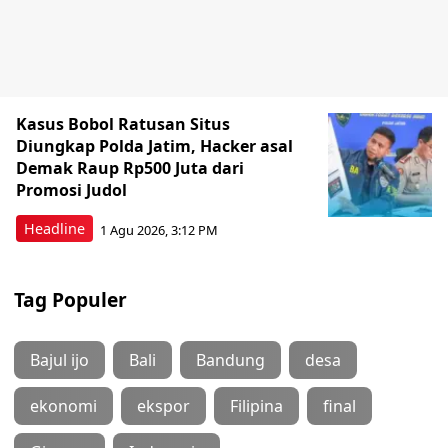
Kasus Bobol Ratusan Situs
Diungkap Polda Jatim, Hacker asal
Demak Raup Rp500 Juta dari
Promosi Judol
Headline
1 Agu 2026, 3:12 PM
Tag Populer
Bajul ijo
Bali
Bandung
desa
ekonomi
ekspor
Filipina
final