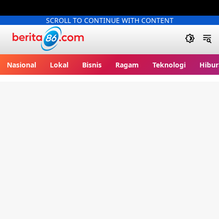
SCROLL TO CONTINUE WITH CONTENT
Berita86.com
Nasional
Lokal
Bisnis
Ragam
Teknologi
Hibur