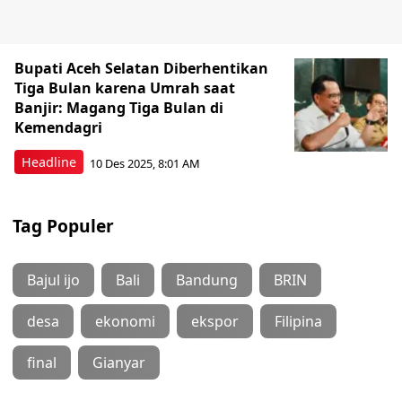
Bupati Aceh Selatan Diberhentikan
Tiga Bulan karena Umrah saat
Banjir: Magang Tiga Bulan di
Kemendagri
Headline
10 Des 2025, 8:01 AM
Tag Populer
Bajul ijo
Bali
Bandung
BRIN
desa
ekonomi
ekspor
Filipina
final
Gianyar