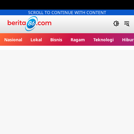
SCROLL TO CONTINUE WITH CONTENT
Berita86.com
Nasional
Lokal
Bisnis
Ragam
Teknologi
Hibur