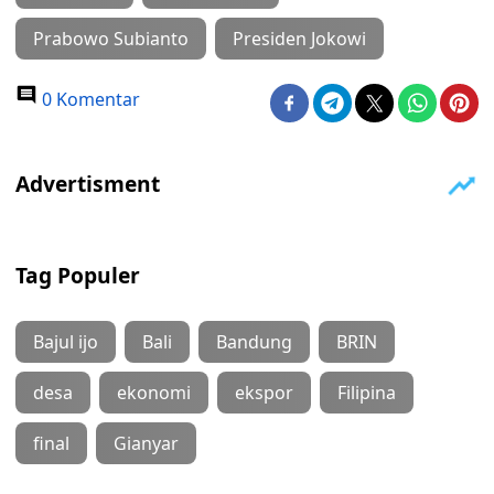
Prabowo Subianto
Presiden Jokowi
0 Komentar
Tag Populer
Bajul ijo
Bali
Bandung
BRIN
desa
ekonomi
ekspor
Filipina
final
Gianyar