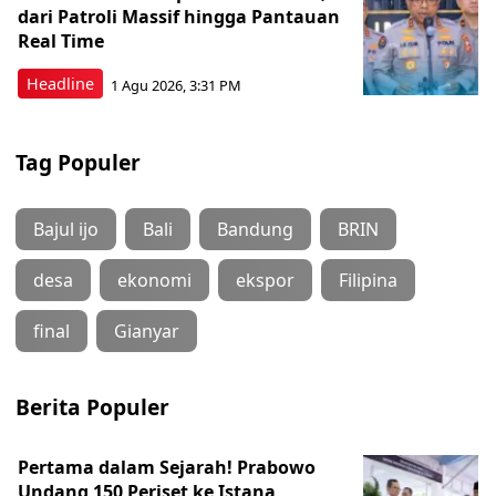
dari Patroli Massif hingga Pantauan
Real Time
Headline
1 Agu 2026, 3:31 PM
Tag Populer
Bajul ijo
Bali
Bandung
BRIN
desa
ekonomi
ekspor
Filipina
final
Gianyar
Berita Populer
Pertama dalam Sejarah! Prabowo
Undang 150 Periset ke Istana,