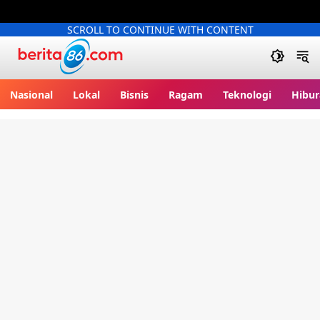
SCROLL TO CONTINUE WITH CONTENT
Berita86.com
Nasional
Lokal
Bisnis
Ragam
Teknologi
Hibur