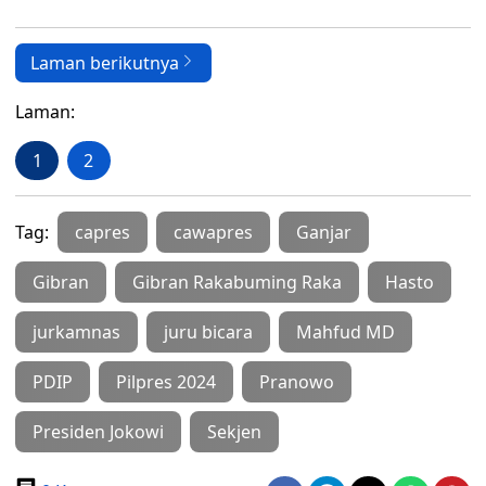
Laman berikutnya
Laman:
1
2
Tag:
capres
cawapres
Ganjar
Gibran
Gibran Rakabuming Raka
Hasto
jurkamnas
juru bicara
Mahfud MD
PDIP
Pilpres 2024
Pranowo
Presiden Jokowi
Sekjen