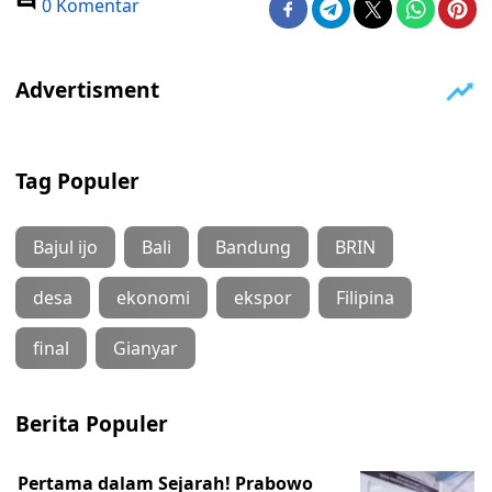
0 Komentar
Tag Populer
Bajul ijo
Bali
Bandung
BRIN
desa
ekonomi
ekspor
Filipina
final
Gianyar
Berita Populer
Pertama dalam Sejarah! Prabowo