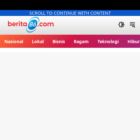
SCROLL TO CONTINUE WITH CONTENT
Berita86.com
Nasional
Lokal
Bisnis
Ragam
Teknologi
Hibur