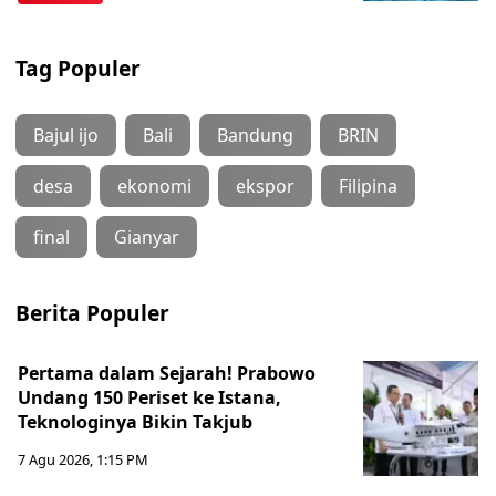
Tag Populer
Bajul ijo
Bali
Bandung
BRIN
desa
ekonomi
ekspor
Filipina
final
Gianyar
Berita Populer
Pertama dalam Sejarah! Prabowo
Undang 150 Periset ke Istana,
Teknologinya Bikin Takjub
7 Agu 2026, 1:15 PM