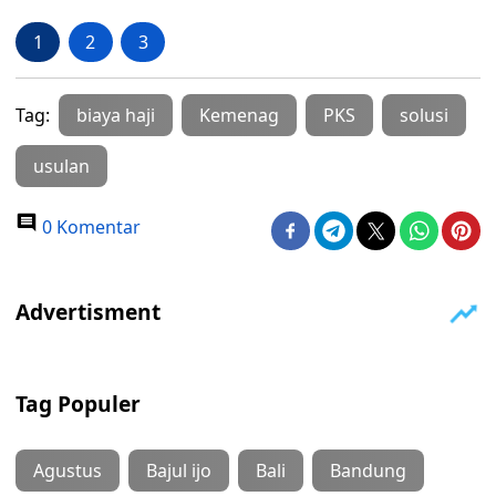
1
2
3
Tag:
biaya haji
Kemenag
PKS
solusi
usulan
0 Komentar
Tag Populer
Agustus
Bajul ijo
Bali
Bandung