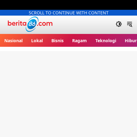
SCROLL TO CONTINUE WITH CONTENT
Berita86.com
Nasional
Lokal
Bisnis
Ragam
Teknologi
Hibur