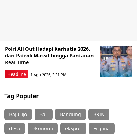
Polri All Out Hadapi Karhutla 2026,
dari Patroli Massif hingga Pantauan
Real Time
Headline
1 Agu 2026, 3:31 PM
Tag Populer
Bajul ijo
Bali
Bandung
BRIN
desa
ekonomi
ekspor
Filipina