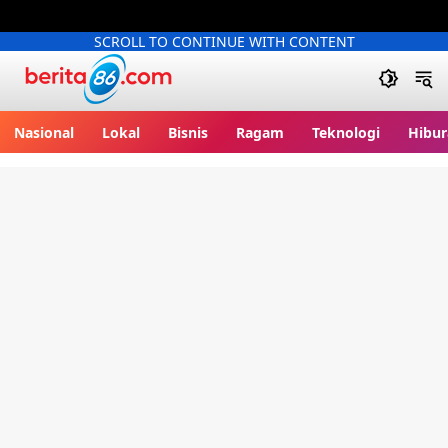
SCROLL TO CONTINUE WITH CONTENT
Berita86.com
Nasional
Lokal
Bisnis
Ragam
Teknologi
Hibur