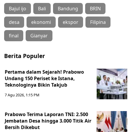
Bajul ijo
Bali
Bandung
BRIN
desa
ekonomi
ekspor
Filipina
final
Gianyar
Berita Populer
Pertama dalam Sejarah! Prabowo
Undang 150 Periset ke Istana,
Teknologinya Bikin Takjub
7 Agu 2026, 1:15 PM
Prabowo Terima Laporan TNI: 2.500
Jembatan Desa hingga 3.000 Titik Air
Bersih Dikebut