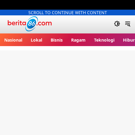
SCROLL TO CONTINUE WITH CONTENT
Berita86.com
Nasional
Lokal
Bisnis
Ragam
Teknologi
Hibur