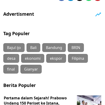
Tag Populer
Bajul ijo
Bali
Bandung
BRIN
desa
ekonomi
ekspor
Filipina
final
Gianyar
Berita Populer
Pertama dalam Sejarah! Prabowo
Undang 150 Periset ke Istana,