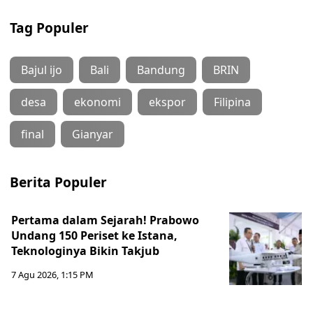
Tag Populer
Bajul ijo
Bali
Bandung
BRIN
desa
ekonomi
ekspor
Filipina
final
Gianyar
Berita Populer
Pertama dalam Sejarah! Prabowo
Undang 150 Periset ke Istana,
Teknologinya Bikin Takjub
7 Agu 2026, 1:15 PM