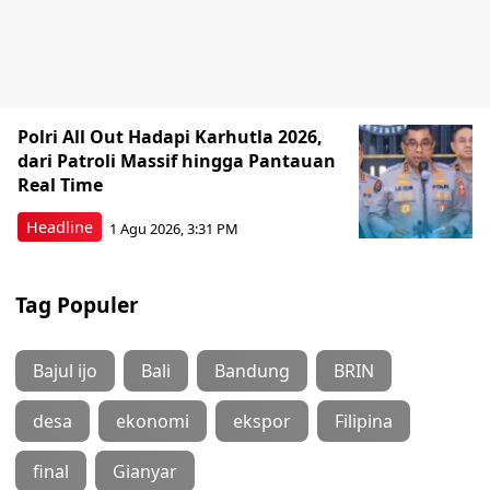
Polri All Out Hadapi Karhutla 2026,
dari Patroli Massif hingga Pantauan
Real Time
Headline
1 Agu 2026, 3:31 PM
Tag Populer
Bajul ijo
Bali
Bandung
BRIN
desa
ekonomi
ekspor
Filipina
final
Gianyar