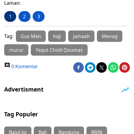
Laman:
1
2
3
Tag:
Gus Men
haji
jamaah
Menag
murur
Yaqut Cholil Qoumas
0 Komentar
Tag Populer
Bajul ijo
Bali
Bandung
BRIN