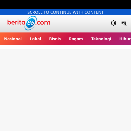
SCROLL TO CONTINUE WITH CONTENT
Berita86.com
Nasional
Lokal
Bisnis
Ragam
Teknologi
Hibur