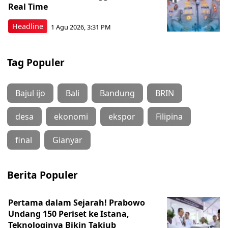
Real Time
Headline
1 Agu 2026, 3:31 PM
Tag Populer
Bajul ijo
Bali
Bandung
BRIN
desa
ekonomi
ekspor
Filipina
final
Gianyar
Berita Populer
Pertama dalam Sejarah! Prabowo
Undang 150 Periset ke Istana,
Teknologinya Bikin Takjub