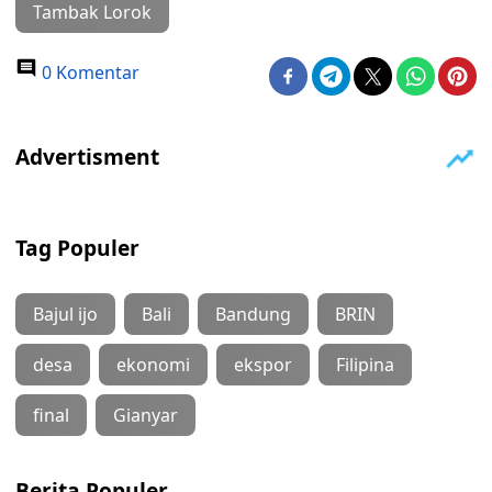
Tambak Lorok
0 Komentar
Tag Populer
Bajul ijo
Bali
Bandung
BRIN
desa
ekonomi
ekspor
Filipina
final
Gianyar
Berita Populer