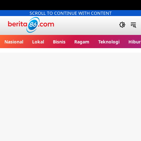
SCROLL TO CONTINUE WITH CONTENT
Berita86.com
Nasional
Lokal
Bisnis
Ragam
Teknologi
Hibur