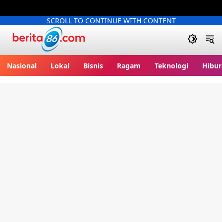
SCROLL TO CONTINUE WITH CONTENT
Berita86.com
Nasional
Lokal
Bisnis
Ragam
Teknologi
Hibur