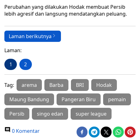
Perubahan yang dilakukan Hodak membuat Persib
lebih agresif dan langsung mendatangkan peluang.
Laman berikutnya
Laman:
1
2
Tag:
arema
Barba
BRI
Hodak
Maung Bandung
Pangeran Biru
pemain
Persib
singo edan
super league
0 Komentar