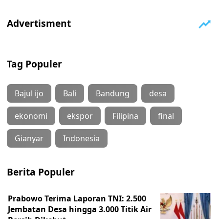
Tag Populer
Bajul ijo
Bali
Bandung
desa
ekonomi
ekspor
Filipina
final
Gianyar
Indonesia
Berita Populer
Prabowo Terima Laporan TNI: 2.500
Jembatan Desa hingga 3.000 Titik Air