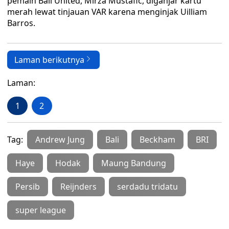
pemain Bali United, Mirza Mustafic, diganjar kartu
merah lewat tinjauan VAR karena menginjak Uilliam
Barros.
Laman berikutnya
Laman:
1
2
Tag:
Andrew Jung
Bali
Beckham
BRI
Haye
Hodak
Maung Bandung
Persib
Reijnders
serdadu tridatu
super league