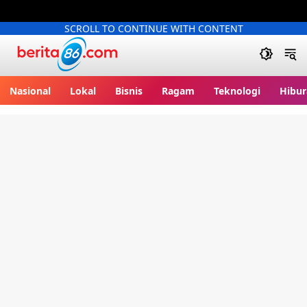
SCROLL TO CONTINUE WITH CONTENT
Berita86.com
Nasional
Lokal
Bisnis
Ragam
Teknologi
Hibur