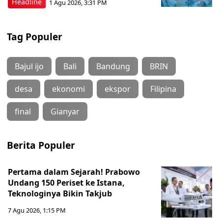
Headline
1 Agu 2026, 3:31 PM
Tag Populer
Bajul ijo
Bali
Bandung
BRIN
desa
ekonomi
ekspor
Filipina
final
Gianyar
Berita Populer
Pertama dalam Sejarah! Prabowo
Undang 150 Periset ke Istana,
Teknologinya Bikin Takjub
7 Agu 2026, 1:15 PM