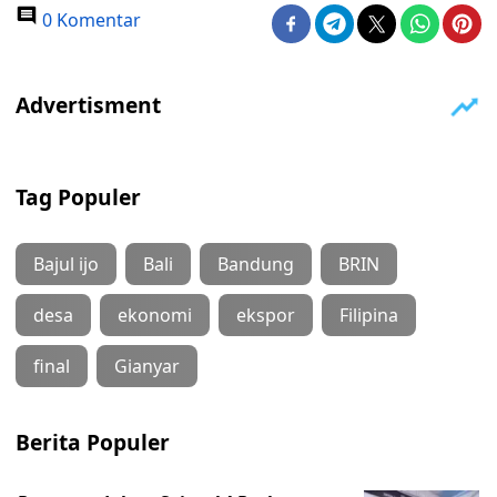
0 Komentar
Tag Populer
Bajul ijo
Bali
Bandung
BRIN
desa
ekonomi
ekspor
Filipina
final
Gianyar
Berita Populer