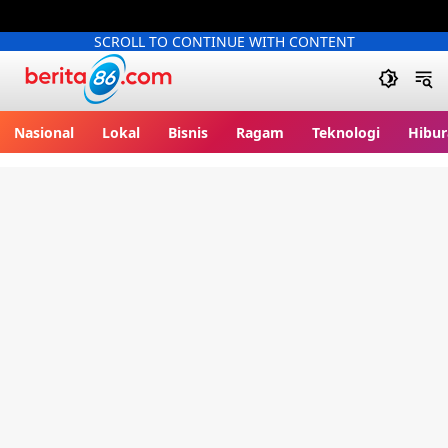
SCROLL TO CONTINUE WITH CONTENT
Berita86.com
Nasional
Lokal
Bisnis
Ragam
Teknologi
Hibur