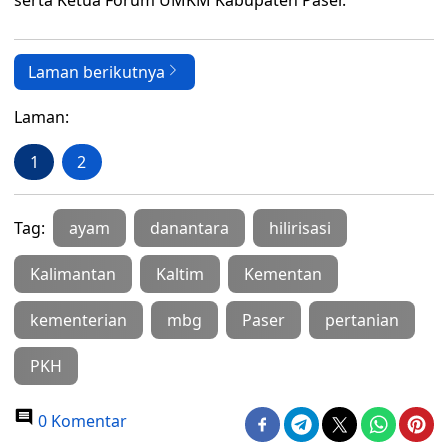
serta Ketua Forum UMKM Kabupaten Paser.
Laman berikutnya
Laman:
1
2
Tag:
ayam
danantara
hilirisasi
Kalimantan
Kaltim
Kementan
kementerian
mbg
Paser
pertanian
PKH
0 Komentar