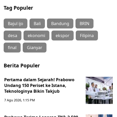
Tag Populer
Bajul ijo
Bali
Bandung
BRIN
desa
ekonomi
ekspor
Filipina
final
Gianyar
Berita Populer
Pertama dalam Sejarah! Prabowo
Undang 150 Periset ke Istana,
Teknologinya Bikin Takjub
7 Agu 2026, 1:15 PM