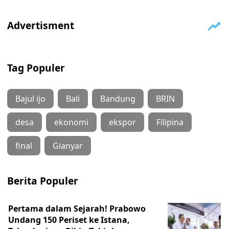
Tag Populer
Bajul ijo
Bali
Bandung
BRIN
desa
ekonomi
ekspor
Filipina
final
Gianyar
Berita Populer
Pertama dalam Sejarah! Prabowo
Undang 150 Periset ke Istana,